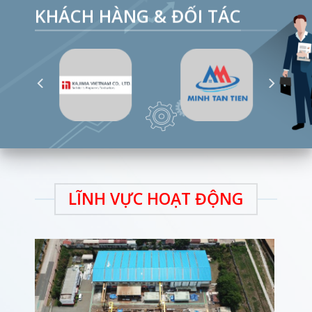
KHÁCH HÀNG & ĐỐI TÁC
LĨNH VỰC HOẠT ĐỘNG