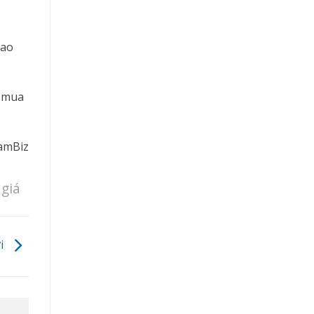
cao
i mua
amBiz
giá
ợi