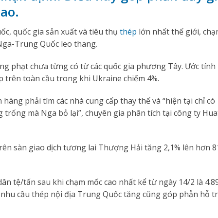
cao.
ốc, quốc gia sản xuất và tiêu thụ
thép
lớn nhất thế giới, ch
Nga-Trung Quốc leo thang.
ừng phạt chưa từng có từ các quốc gia phương Tây. Ước tính
trên toàn cầu trong khi Ukraine chiếm 4%.
hàng phải tìm các nhà cung cấp thay thế và “hiện tại chỉ có
rống mà Nga bỏ lại”, chuyên gia phân tích tại công ty Hua
rên sàn giao dịch tương lai Thượng Hải tăng 2,1% lên hơn 8
dân tệ/tấn sau khi chạm mốc cao nhất kể từ ngày 14/2 là 4.8
h nhu cầu thép nội địa Trung Quốc tăng cũng góp phẫn hỗ t