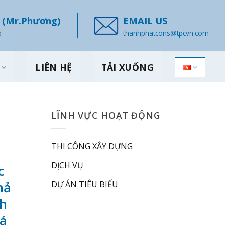
(Mr.Phương)
EMAIL US
6
thanhphatcons@tpcvn.com
LIÊN HỆ
TẢI XUỐNG
LĨNH VỰC HOẠT ĐỘNG
THI CÔNG XÂY DỰNG
DỊCH VỤ
c
DỰ ÁN TIÊU BIỂU
hả
ch
iá