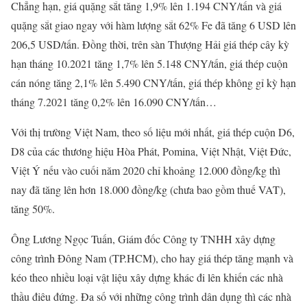
Chẳng hạn, giá quặng sắt tăng 1,9% lên 1.194 CNY/tấn và giá
quặng sắt giao ngay với hàm lượng sắt 62% Fe đã tăng 6 USD lên
206,5 USD/tấn. Đồng thời, trên sàn Thượng Hải giá thép cây kỳ
hạn tháng 10.2021 tăng 1,7% lên 5.148 CNY/tấn, giá thép cuộn
cán nóng tăng 2,1% lên 5.490 CNY/tấn, giá thép không gỉ kỳ hạn
tháng 7.2021 tăng 0,2% lên 16.090 CNY/tấn…
Với thị trường Việt Nam, theo số liệu mới nhất, giá thép cuộn D6,
D8 của các thương hiệu Hòa Phát, Pomina, Việt Nhật, Việt Đức,
Việt Ý nếu vào cuối năm 2020 chỉ khoảng 12.000 đồng/kg thì
nay đã tăng lên hơn 18.000 đồng/kg (chưa bao gồm thuế VAT),
tăng 50%.
Ông Lương Ngọc Tuấn, Giám đốc Công ty TNHH xây dựng
công trình Đông Nam (TP.HCM), cho hay giá thép tăng mạnh và
kéo theo nhiều loại vật liệu xây dựng khác đi lên khiến các nhà
thầu điêu đứng. Đa số với những công trình dân dụng thì các nhà