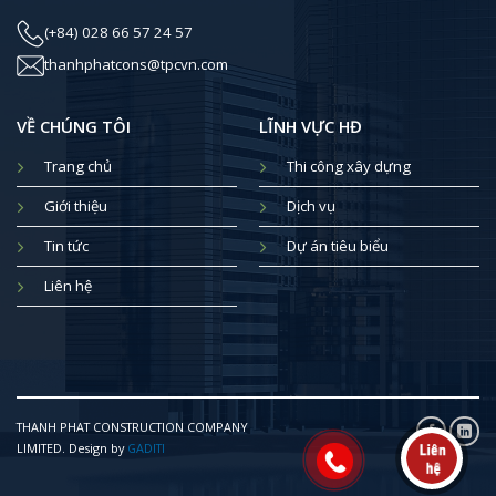
(+84) 028 66 57 24 57
thanhphatcons@tpcvn.com
VỀ CHÚNG TÔI
LĨNH VỰC HĐ
Trang chủ
Thi công xây dựng
Giới thiệu
Dịch vụ
Tin tức
Dự án tiêu biểu
Liên hệ
THANH PHAT CONSTRUCTION COMPANY
LIMITED. Design by
GADITI